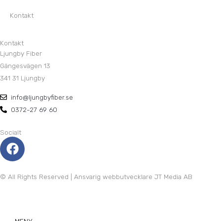
Kontakt
Kontakt
Ljungby Fiber
Gängesvägen 13
341 31 Ljungby
info@ljungbyfiber.se
0372-27 69 60
Socialt
F
a
c
e
© All Rights Reserved | Ansvarig webbutvecklare JT Media AB
b
o
o
MENY