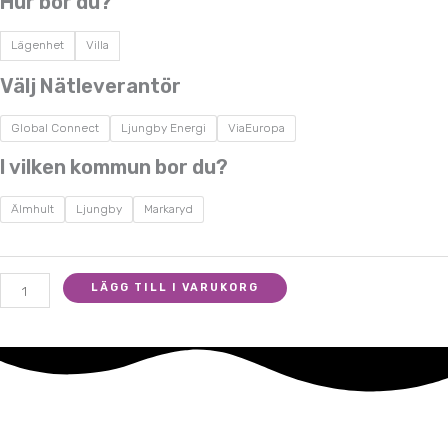
Hur bor du?
mängd
Lägenhet
Villa
Välj Nätleverantör
Global Connect
Ljungby Energi
ViaEuropa
I vilken kommun bor du?
Älmhult
Ljungby
Markaryd
LÄGG TILL I VARUKORG